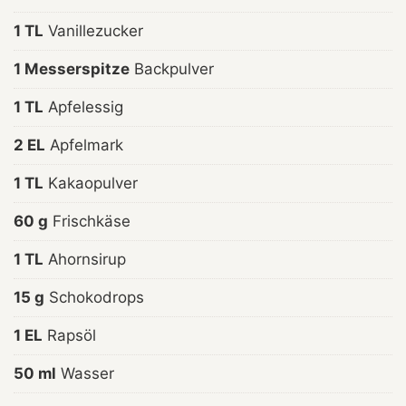
1 TL
Vanillezucker
1 Messerspitze
Backpulver
1 TL
Apfelessig
2 EL
Apfelmark
1 TL
Kakaopulver
60 g
Frischkäse
1 TL
Ahornsirup
15 g
Schokodrops
1 EL
Rapsöl
50 ml
Wasser