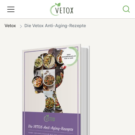
Vetox
Die Vetox Anti-Aging-Rezepte
REZEPTWELT
WISSEN
SHOP
GRATIS ERNÄHRUNGSTIPPS