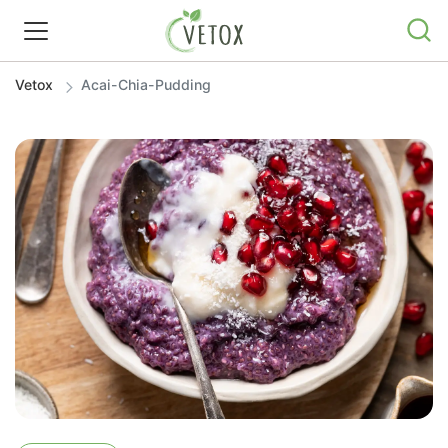
Vetox
Acai-Chia-Pudding
REZEPTWELT
WISSEN
SHOP
GRATIS ERNÄHRUNGSTIPPS