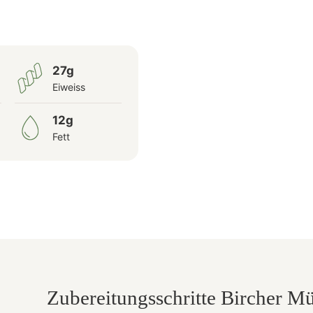
27g
Eiweiss
12g
Fett
Zubereitungsschritte Bircher Mü