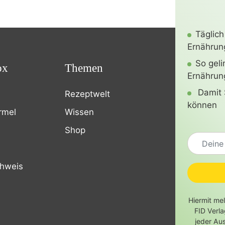
Täglich
Ernährung
So gel
ox
Themen
Ernährun
Damit 
Rezeptwelt
können
rmel
Wissen
Shop
chweis
Hiermit me
FID Verl
jeder Au