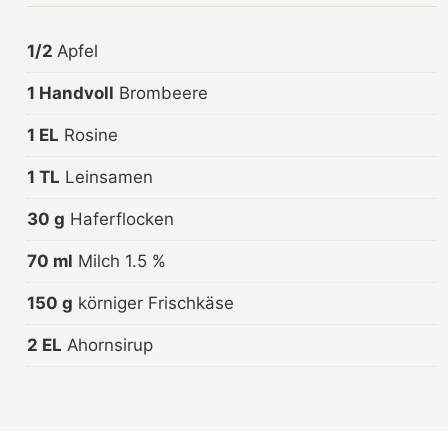
1/2
Apfel
1 Handvoll
Brombeere
1 EL
Rosine
1 TL
Leinsamen
30 g
Haferflocken
70 ml
Milch 1.5 %
150 g
körniger Frischkäse
2 EL
Ahornsirup