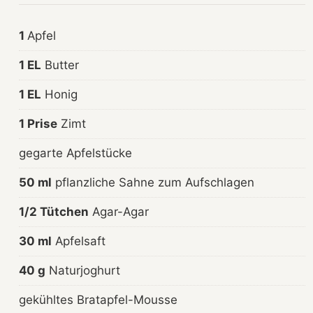
1
Apfel
1 EL
Butter
1 EL
Honig
1 Prise
Zimt
gegarte Apfelstücke
50 ml
pflanzliche Sahne zum Aufschlagen
1/2 Tütchen
Agar-Agar
30 ml
Apfelsaft
40 g
Naturjoghurt
gekühltes Bratapfel-Mousse