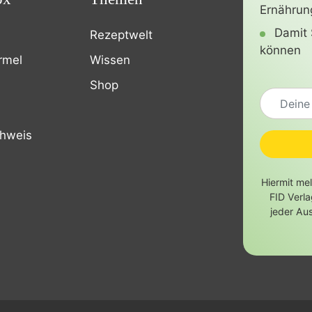
Ernährun
Damit 
Rezeptwelt
können
rmel
Wissen
Shop
chweis
Hiermit me
FID Verl
jeder Au