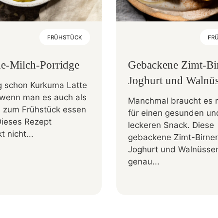
FRÜHSTÜCK
FR
e-Milch-Porridge
Gebackene Zimt-Bi
Joghurt und Walnü
 schon Kurkuma Latte
, wenn man es auch als
Manchmal braucht es ni
e zum Frühstück essen
für einen gesunden un
Dieses Rezept
leckeren Snack. Diese
 nicht...
gebackene Zimt-Birnen
Joghurt und Walnüssen
genau...