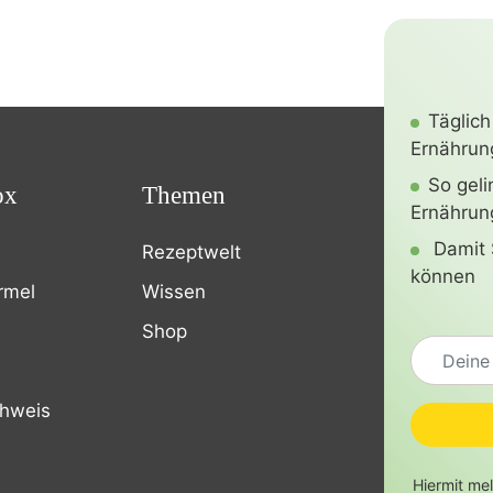
Täglich
Ernährung
So gel
ox
Themen
Ernährun
Damit 
Rezeptwelt
können
rmel
Wissen
Shop
chweis
Hiermit me