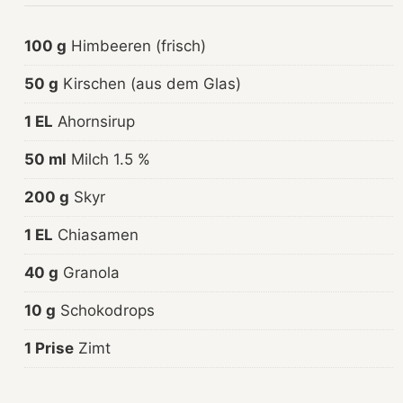
100 g
Himbeeren (frisch)
50 g
Kirschen (aus dem Glas)
1 EL
Ahornsirup
50 ml
Milch 1.5 %
200 g
Skyr
1 EL
Chiasamen
40 g
Granola
10 g
Schokodrops
1 Prise
Zimt