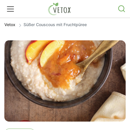
Vetox
Süßer Couscous mit Fruchtpüree
REZEPTWELT
WISSEN
SHOP
GRATIS ERNÄHRUNGSTIPPS