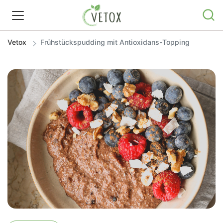
Vetox
Frühstückspudding mit Antioxidans-Topping
REZEPTWELT
WISSEN
SHOP
GRATIS ERNÄHRUNGSTIPPS