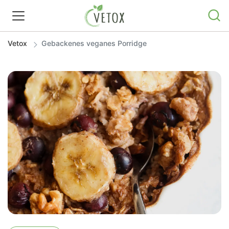
Vetox
Gebackenes veganes Porridge
REZEPTWELT
WISSEN
SHOP
GRATIS ERNÄHRUNGSTIPPS