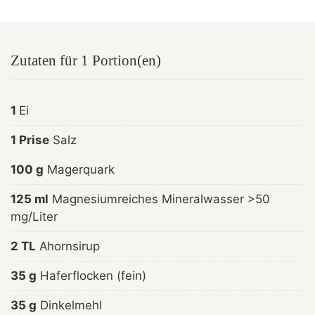
Zutaten für 1 Portion(en)
1
Ei
1 Prise
Salz
100 g
Magerquark
125 ml
Magnesiumreiches Mineralwasser >50
mg/Liter
2 TL
Ahornsirup
35 g
Haferflocken (fein)
35 g
Dinkelmehl