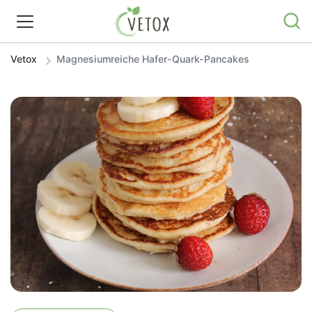
Vetox
Magnesiumreiche Hafer-Quark-Pancakes
REZEPTWELT
WISSEN
SHOP
GRATIS ERNÄHRUNGSTIPPS