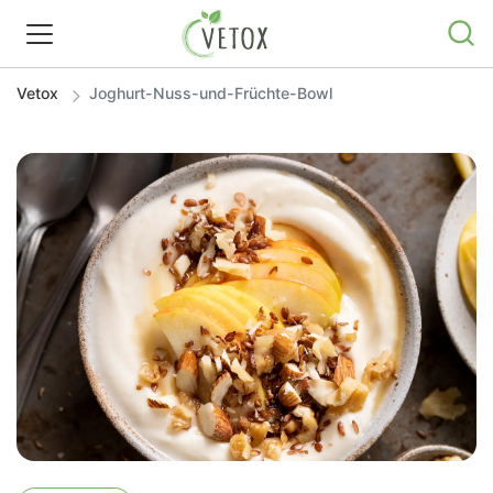
Vetox
Joghurt-Nuss-und-Früchte-Bowl
REZEPTWELT
WISSEN
SHOP
GRATIS ERNÄHRUNGSTIPPS