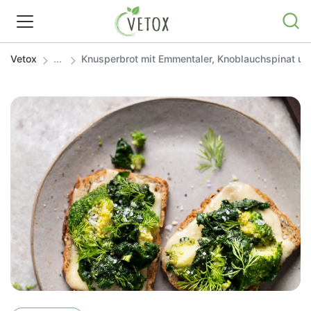
Vetox
Knusperbrot mit Emmentaler, Knoblauchspinat un
REZEPTWELT
WISSEN
SHOP
GRATIS ERNÄHRUNGSTIPPS