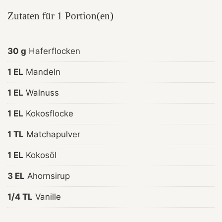
Zutaten für 1 Portion(en)
30 g
Haferflocken
1 EL
Mandeln
1 EL
Walnuss
1 EL
Kokosflocke
1 TL
Matchapulver
1 EL
Kokosöl
3 EL
Ahornsirup
1/4 TL
Vanille