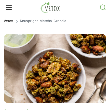
Vetox
Knuspriges Matcha-Granola
REZEPTWELT
WISSEN
SHOP
GRATIS ERNÄHRUNGSTIPPS