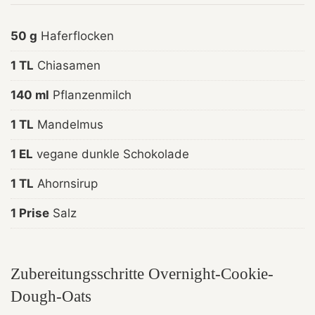
50 g
Haferflocken
1 TL
Chiasamen
140 ml
Pflanzenmilch
1 TL
Mandelmus
1 EL
vegane dunkle Schokolade
1 TL
Ahornsirup
1 Prise
Salz
Zubereitungsschritte Overnight-Cookie-
Dough-Oats