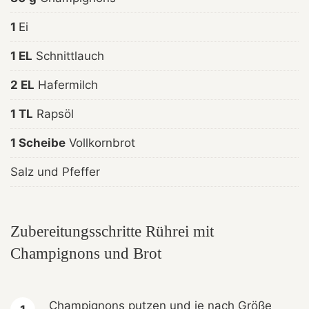
1
Ei
1 EL
Schnittlauch
2 EL
Hafermilch
1 TL
Rapsöl
1 Scheibe
Vollkornbrot
Salz und Pfeffer
Zubereitungsschritte Rührei mit
Champignons und Brot
Champignons putzen und je nach Größe