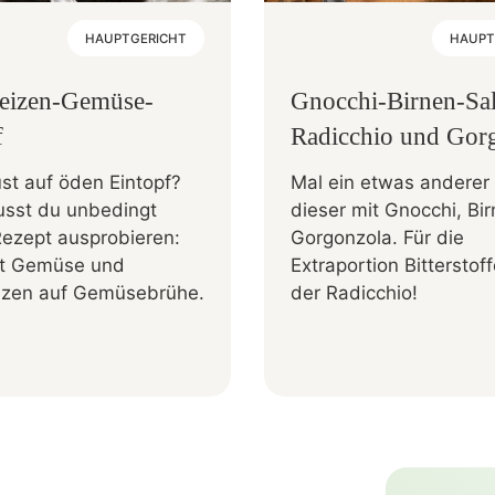
HAUPTGERICHT
HAUPT
eizen-Gemüse-
Gnocchi-Birnen-Sal
f
Radicchio und Gor
st auf öden Eintopf?
Mal ein etwas anderer 
sst du unbedingt
dieser mit Gnocchi, Bi
Rezept ausprobieren:
Gorgonzola. Für die
fft Gemüse und
Extraportion Bitterstof
zen auf Gemüsebrühe.
der Radicchio!