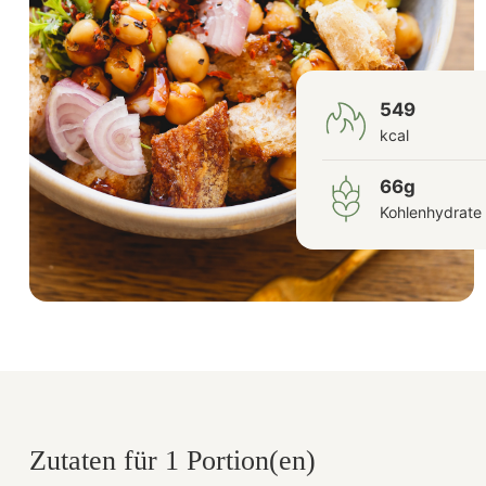
549
kcal
66g
Kohlenhydrate
Zutaten für 1 Portion(en)