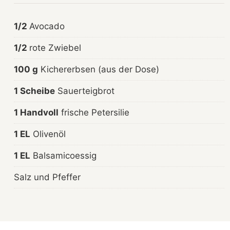
1/2
Avocado
1/2
rote Zwiebel
100 g
Kichererbsen (aus der Dose)
1 Scheibe
Sauerteigbrot
1 Handvoll
frische Petersilie
1 EL
Olivenöl
1 EL
Balsamicoessig
Salz und Pfeffer