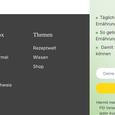
Täglich
Ernährung
So gel
ox
Themen
Ernährun
Damit 
Rezeptwelt
können
rmel
Wissen
Shop
chweis
Hiermit me
FID Verl
jeder Au