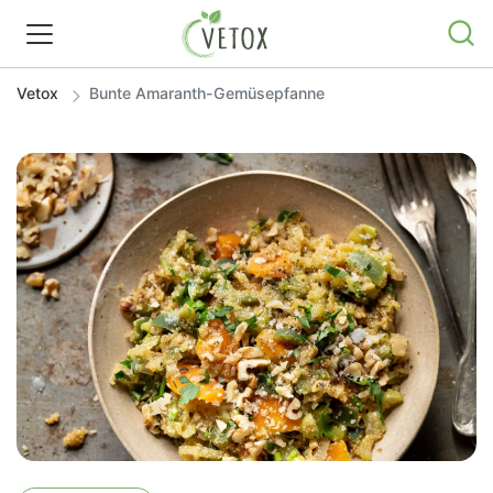
Vetox
Bunte Amaranth-Gemüsepfanne
REZEPTWELT
WISSEN
SHOP
GRATIS ERNÄHRUNGSTIPPS