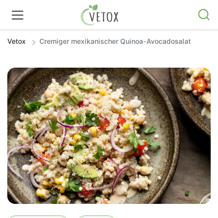
Vetox
Cremiger mexikanischer Quinoa-Avocadosalat
REZEPTWELT
WISSEN
SHOP
GRATIS ERNÄHRUNGSTIPPS