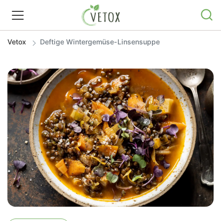
Vetox
Deftige Wintergemüse-Linsensuppe
REZEPTWELT
WISSEN
SHOP
GRATIS ERNÄHRUNGSTIPPS