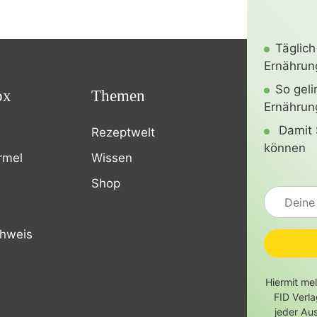
Täglich
Ernährung
So gel
ox
Themen
Ernährun
Damit 
Rezeptwelt
können
rmel
Wissen
Shop
chweis
Hiermit me
FID Verl
jeder Au