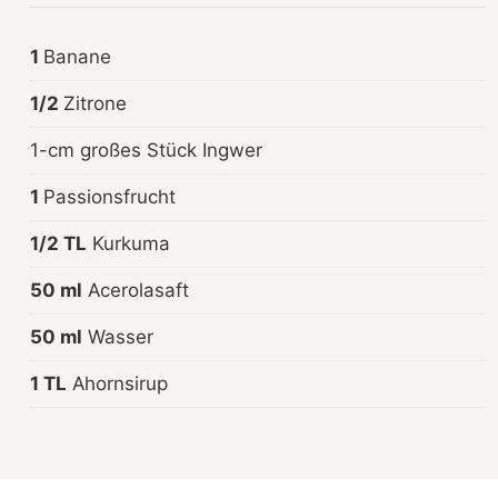
1
Banane
1/2
Zitrone
1-cm großes Stück Ingwer
1
Passionsfrucht
1/2 TL
Kurkuma
50 ml
Acerolasaft
50 ml
Wasser
1 TL
Ahornsirup