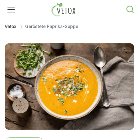
Vetox
Geröstete Paprika-Suppe
REZEPTWELT
WISSEN
SHOP
GRATIS ERNÄHRUNGSTIPPS