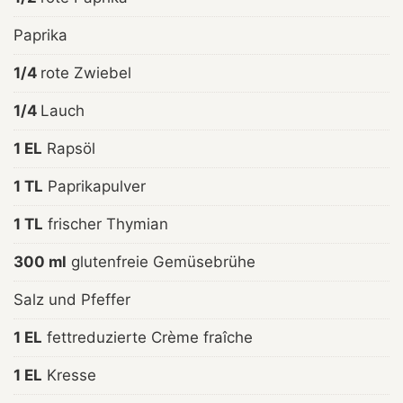
Paprika
1/4
rote Zwiebel
1/4
Lauch
1 EL
Rapsöl
1 TL
Paprikapulver
1 TL
frischer Thymian
300 ml
glutenfreie Gemüsebrühe
Salz und Pfeffer
1 EL
fettreduzierte Crème fraîche
1 EL
Kresse