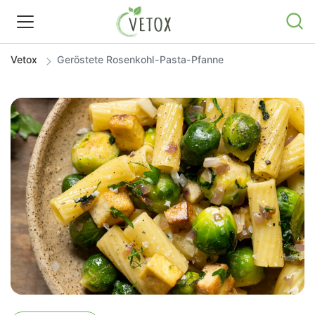
Vetox
Geröstete Rosenkohl-Pasta-Pfanne
REZEPTWELT
WISSEN
SHOP
GRATIS ERNÄHRUNGSTIPPS