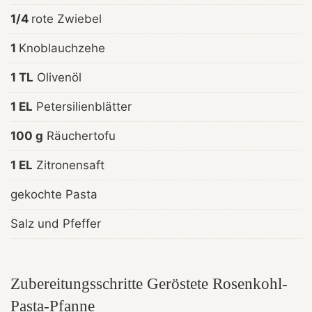
1/4
rote Zwiebel
1
Knoblauchzehe
1 TL
Olivenöl
1 EL
Petersilienblätter
100 g
Räuchertofu
1 EL
Zitronensaft
gekochte Pasta
Salz und Pfeffer
Zubereitungsschritte Geröstete Rosenkohl-
Pasta-Pfanne