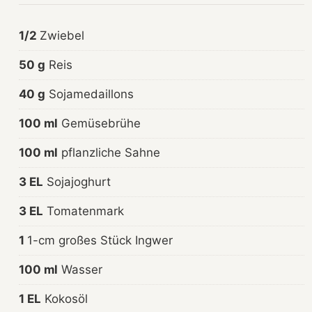
1/2
Zwiebel
50 g
Reis
40 g
Sojamedaillons
100 ml
Gemüsebrühe
100 ml
pflanzliche Sahne
3 EL
Sojajoghurt
3 EL
Tomatenmark
1
1-cm großes Stück Ingwer
100 ml
Wasser
1 EL
Kokosöl