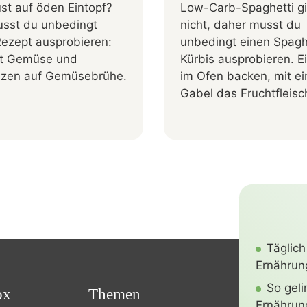
st auf öden Eintopf?
Low-Carb-Spaghetti gi
sst du unbedingt
nicht, daher musst du
Rezept ausprobieren:
unbedingt einen Spagh
fft Gemüse und
Kürbis ausprobieren. E
zen auf Gemüsebrühe.
im Ofen backen, mit ei
Gabel das Fruchtfleisch
Täglich
Ernährung
So gel
ox
Themen
Ernährun