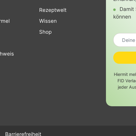
Damit 
Rezeptwelt
können
rmel
Wissen
Shop
chweis
Hiermit me
FID Verl
jeder Au
Barrierefreiheit