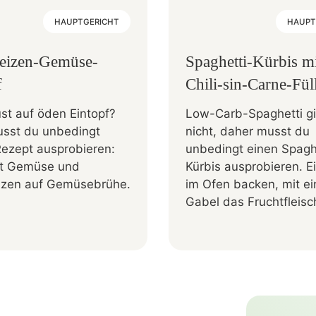
HAUPTGERICHT
HAUPT
eizen-Gemüse-
Spaghetti-Kürbis m
f
Chili-sin-Carne-Fü
st auf öden Eintopf?
Low-Carb-Spaghetti gi
sst du unbedingt
nicht, daher musst du
Rezept ausprobieren:
unbedingt einen Spagh
fft Gemüse und
Kürbis ausprobieren. E
zen auf Gemüsebrühe.
im Ofen backen, mit ei
Gabel das Fruchtfleisch