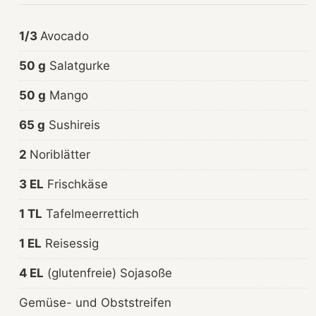
1/3
Avocado
50 g
Salatgurke
50 g
Mango
65 g
Sushireis
2
Noriblätter
3 EL
Frischkäse
1 TL
Tafelmeerrettich
1 EL
Reisessig
4 EL
(glutenfreie) Sojasoße
Gemüse- und Obststreifen