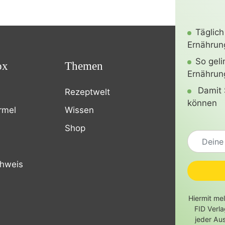
Täglich
Ernährung
So gel
ox
Themen
Ernährun
Damit 
Rezeptwelt
können
rmel
Wissen
Shop
chweis
Hiermit me
FID Verl
jeder Au