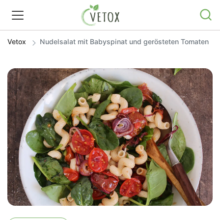
Vetox
Nudelsalat mit Babyspinat und gerösteten Tomaten
REZEPTWELT
WISSEN
SHOP
GRATIS ERNÄHRUNGSTIPPS