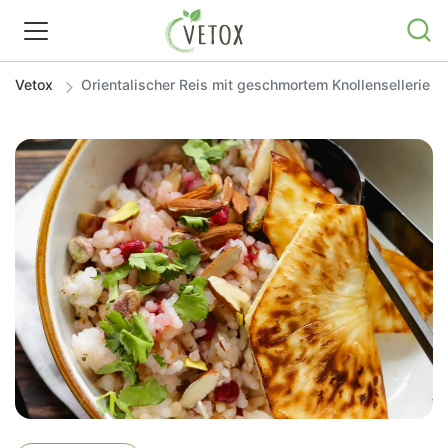
Vetox
Orientalischer Reis mit geschmortem Knollensellerie
REZEPTWELT
WISSEN
SHOP
GRATIS ERNÄHRUNGSTIPPS