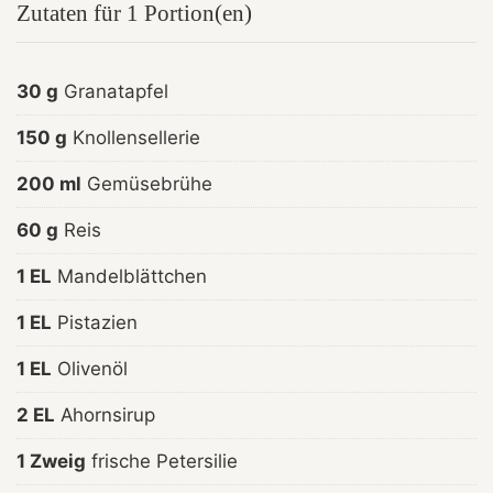
Zutaten für 1 Portion(en)
30 g
Granatapfel
150 g
Knollensellerie
200 ml
Gemüsebrühe
60 g
Reis
1 EL
Mandelblättchen
1 EL
Pistazien
1 EL
Olivenöl
2 EL
Ahornsirup
1 Zweig
frische Petersilie