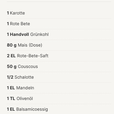
1
Karotte
1
Rote Bete
1 Handvoll
Grünkohl
80 g
Mais (Dose)
2 EL
Rote-Bete-Saft
50 g
Couscous
1/2
Schalotte
1 EL
Mandeln
1 TL
Olivenöl
1 EL
Balsamicoessig