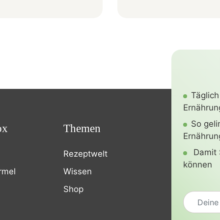
Täglich
Ernährung
So gel
ox
Themen
Ernährun
Damit 
Rezeptwelt
können
rmel
Wissen
Shop