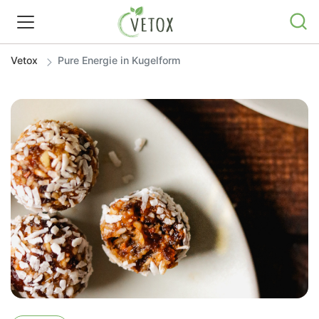
Vetox
Pure Energie in Kugelform
REZEPTWELT
WISSEN
SHOP
GRATIS ERNÄHRUNGSTIPPS