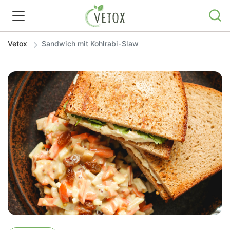
Vetox
Sandwich mit Kohlrabi-Slaw
REZEPTWELT
WISSEN
SHOP
GRATIS ERNÄHRUNGSTIPPS