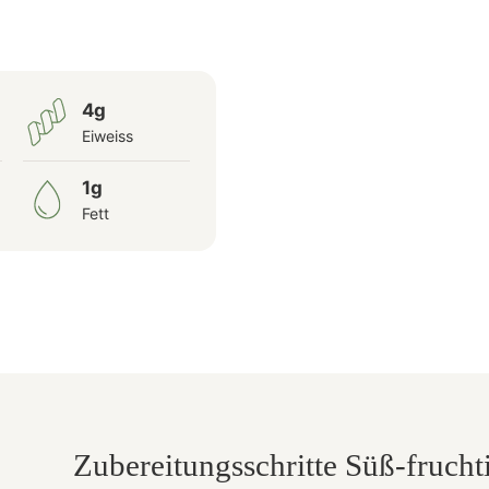
4g
Eiweiss
1g
Fett
Zubereitungsschritte Süß-fruch