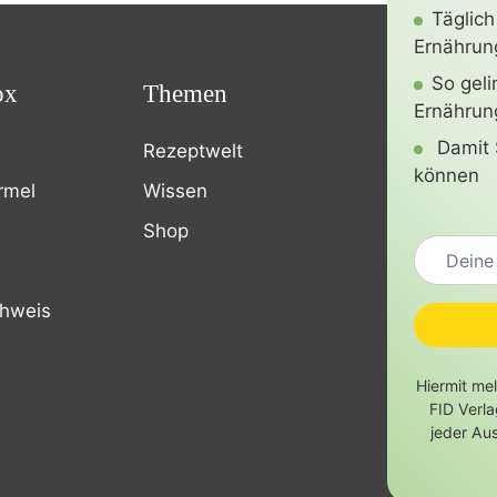
Täglich
Ernährung
So gel
ox
Themen
Ernährun
Damit 
Rezeptwelt
können
rmel
Wissen
Shop
chweis
Hiermit me
FID Verl
jeder Au