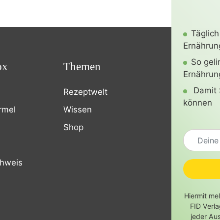
Täglich
Ernährung
So gel
ox
Themen
Ernährun
Damit 
Rezeptwelt
können
rmel
Wissen
Shop
chweis
Hiermit me
FID Verl
jeder Au