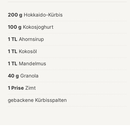
200 g
Hokkaido-Kürbis
100 g
Kokosjoghurt
1 TL
Ahornsirup
1 TL
Kokosöl
1 TL
Mandelmus
40 g
Granola
1 Prise
Zimt
gebackene Kürbisspalten