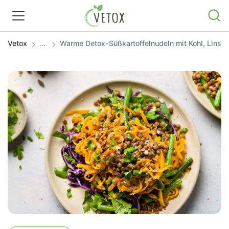
Vetox
Warme Detox-Süßkartoffelnudeln mit Kohl, Linse
REZEPTWELT
WISSEN
SHOP
GRATIS ERNÄHRUNGSTIPPS