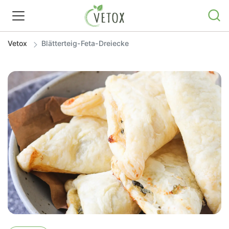
Vetox
Blätterteig-Feta-Dreiecke
REZEPTWELT
WISSEN
SHOP
GRATIS ERNÄHRUNGSTIPPS