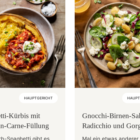
HAUPTGERICHT
HAUPT
tti-Kürbis mit
Gnocchi-Birnen-Sal
sin-Carne-Füllung
Radicchio und Gor
b-Spaghetti gibt es
Mal ein etwas anderer 