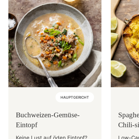
HAUPTGERICHT
Buchweizen-Gemüse-
Spaghe
Eintopf
Chili-
Keine Lust auf öden Eintopf?
Low-Car