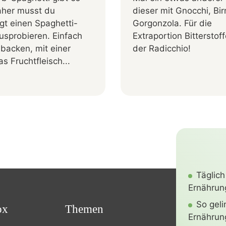
daher musst du
dieser mit Gnocchi, Bi
gt einen Spaghetti-
Gorgonzola. Für die
usprobieren. Einfach
Extraportion Bitterstof
backen, mit einer
der Radicchio!
s Fruchtfleisch...
Täglich
Ernährung
So gel
ox
Themen
Ernährun