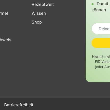
Damit 
Rezeptwelt
können
rmel
Wissen
Shop
chweis
Hiermit me
FID Verl
jeder Au
Barrierefreiheit