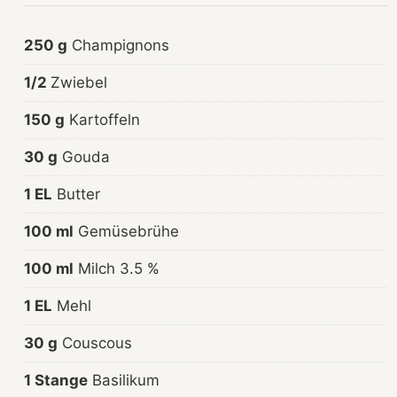
250 g
Champignons
1/2
Zwiebel
150 g
Kartoffeln
30 g
Gouda
1 EL
Butter
100 ml
Gemüsebrühe
100 ml
Milch 3.5 %
1 EL
Mehl
30 g
Couscous
1 Stange
Basilikum