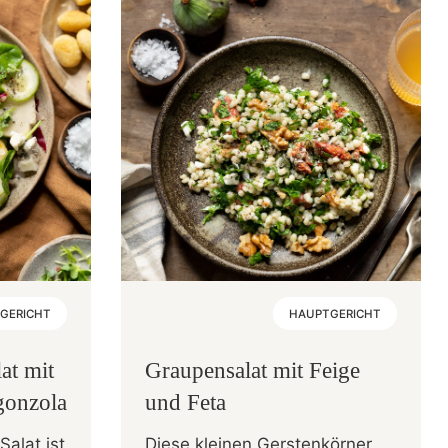
GERICHT
HAUPTGERICHT
at mit
Graupensalat mit Feige
gonzola
und Feta
Salat ist
Diese kleinen Gerstenkörner