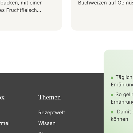
backen, mit einer
Buchweizen auf Gemü
s Fruchtfleisch...
Täglich
Ernährung
So gel
ox
Themen
Ernährun
Damit 
Rezeptwelt
können
rmel
Wissen