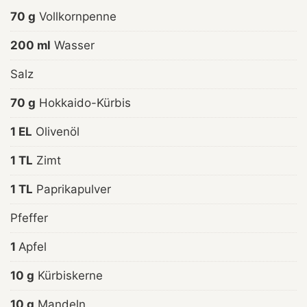
70 g
Vollkornpenne
200 ml
Wasser
Salz
70 g
Hokkaido-Kürbis
1 EL
Olivenöl
1 TL
Zimt
1 TL
Paprikapulver
Pfeffer
1
Apfel
10 g
Kürbiskerne
10 g
Mandeln