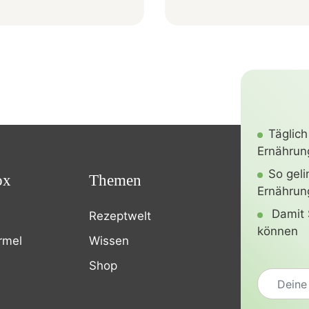
Täglich
Ernährung
So gel
ox
Themen
Ernährun
Damit 
Rezeptwelt
können
rmel
Wissen
Shop