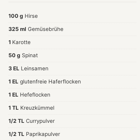
100 g
Hirse
325 ml
Gemüsebrühe
1
Karotte
50 g
Spinat
3 EL
Leinsamen
1 EL
glutenfreie Haferflocken
1 EL
Hefeflocken
1 TL
Kreuzkümmel
1/2 TL
Currypulver
1/2 TL
Paprikapulver