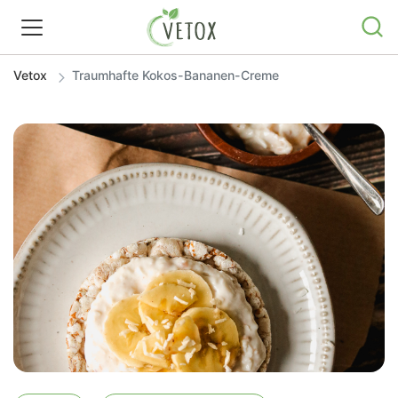
Vetox
Traumhafte Kokos-Bananen-Creme
REZEPTWELT
WISSEN
SHOP
GRATIS ERNÄHRUNGSTIPPS