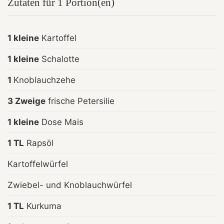
Zutaten für 1 Portion(en)
1 kleine
Kartoffel
1 kleine
Schalotte
1
Knoblauchzehe
3 Zweige
frische Petersilie
1 kleine
Dose Mais
1 TL
Rapsöl
Kartoffelwürfel
Zwiebel- und Knoblauchwürfel
1 TL
Kurkuma