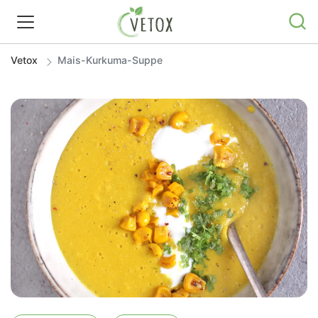
Vetox
Mais-Kurkuma-Suppe
REZEPTWELT
WISSEN
SHOP
GRATIS ERNÄHRUNGSTIPPS