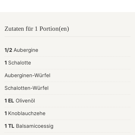
Zutaten für 1 Portion(en)
1/2
Aubergine
1
Schalotte
Auberginen-Würfel
Schalotten-Würfel
1 EL
Olivenöl
1
Knoblauchzehe
1 TL
Balsamicoessig