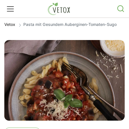
Vetox
Pasta mit Gesundem Auberginen-Tomaten-Sugo
REZEPTWELT
WISSEN
SHOP
GRATIS ERNÄHRUNGSTIPPS