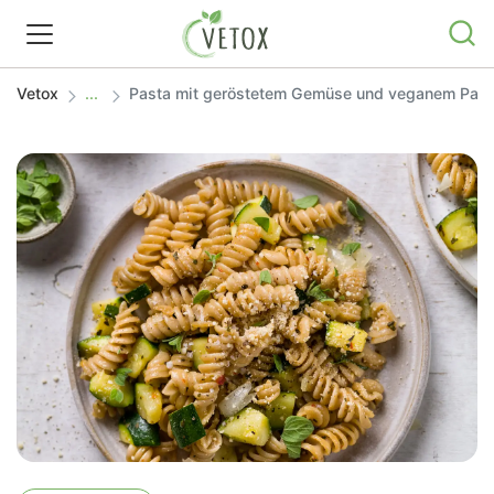
Vetox
Pasta mit geröstetem Gemüse und veganem Par
REZEPTWELT
WISSEN
SHOP
GRATIS ERNÄHRUNGSTIPPS