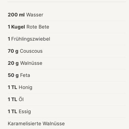
200 ml
Wasser
1 Kugel
Rote Bete
1
Frühlingszwiebel
70 g
Couscous
20 g
Walnüsse
50 g
Feta
1 TL
Honig
1 TL
Öl
1 TL
Essig
Karamelisierte Walnüsse