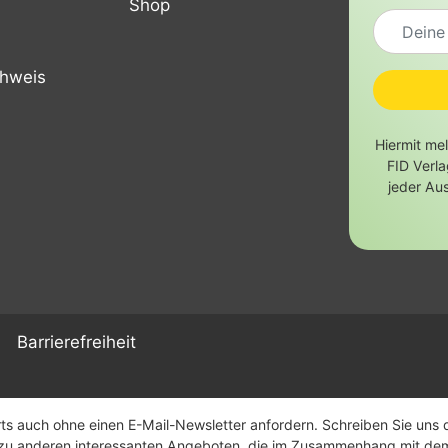
Shop
chweis
Hiermit me
FID Verl
jeder Au
Barrierefreiheit
s auch ohne einen E-Mail-Newsletter anfordern. Schreiben Sie uns daf
n zu anderen interessanten Angeboten, die im Zusammenhang mit de