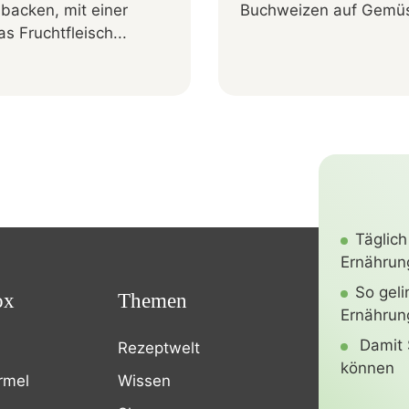
backen, mit einer
Buchweizen auf Gemü
s Fruchtfleisch...
Täglich
Ernährung
So gel
ox
Themen
Ernährun
Damit 
Rezeptwelt
können
rmel
Wissen