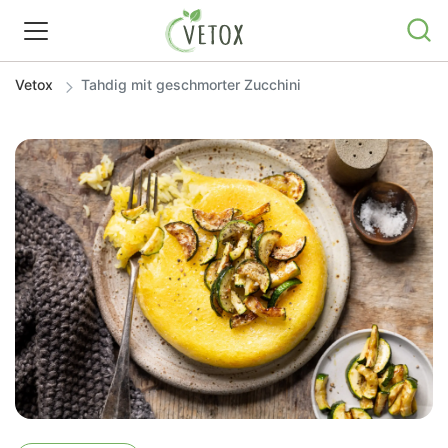
Vetox
Tahdig mit geschmorter Zucchini
REZEPTWELT
WISSEN
SHOP
GRATIS ERNÄHRUNGSTIPPS