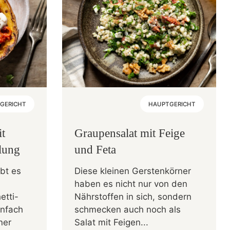
GERICHT
HAUPTGERICHT
it
Graupensalat mit Feige
llung
und Feta
bt es
Diese kleinen Gerstenkörner
haben es nicht nur von den
etti-
Nährstoffen in sich, sondern
infach
schmecken auch noch als
ner
Salat mit Feigen...