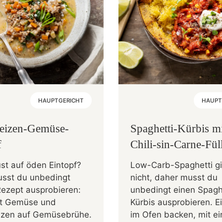
HAUPTGERICHT
HAUPT
eizen-Gemüse-
Spaghetti-Kürbis m
f
Chili-sin-Carne-Fü
st auf öden Eintopf?
Low-Carb-Spaghetti gi
sst du unbedingt
nicht, daher musst du
Rezept ausprobieren:
unbedingt einen Spagh
fft Gemüse und
Kürbis ausprobieren. E
zen auf Gemüsebrühe.
im Ofen backen, mit ei