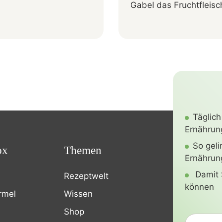
Gabel das Fruchtfleisch
Täglich
Ernährung
So gel
ox
Themen
Ernährun
Damit 
Rezeptwelt
können
rmel
Wissen
Shop