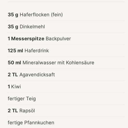
35 g
Haferflocken (fein)
35 g
Dinkelmehl
1 Messerspitze
Backpulver
125 ml
Haferdrink
50 ml
Mineralwasser mit Kohlensäure
2 TL
Agavendicksaft
1
Kiwi
fertiger Teig
2 TL
Rapsöl
fertige Pfannkuchen