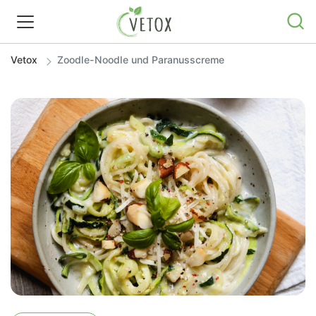
Vetox
Zoodle-Noodle und Paranusscreme
REZEPTWELT
WISSEN
SHOP
GRATIS ERNÄHRUNGSTIPPS