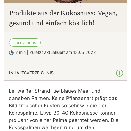
Produkte aus der Kokosnuss: Vegan,
gesund und einfach köstlich!
SUPERFOODS
7 min | Zuletzt aktualisiert am 13.05.2022
INHALTSVERZEICHNIS
Deine gesundheitlichen Vorteile von Kokosprodukten als
Ein weißer Strand, tiefblaues Meer und
Vegetarier
daneben Palmen. Keine Pflanzenart prägt das
Wie gesund ist das vegane Kokosöl wirklich?
Bild tropischer Küsten so sehr wie die der
Kokosmilch als vegane Milch-Alternative
Kokospalme. Etwa 30–40 Kokosnüsse können
pro Jahr von einer Palme geerntet werden. Die
Vegane Rezepte: Kokosmilch selber machen – so
Kokospalmen wachsen rund um den
geht’s!