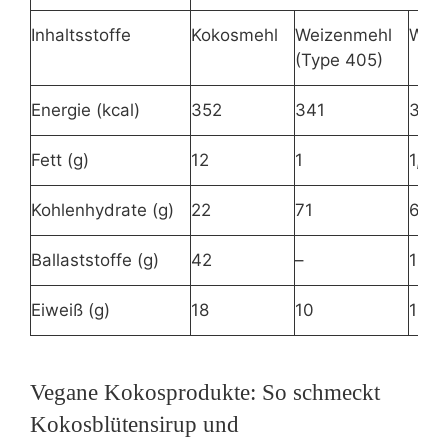
Inhaltsstoffe
Kokosmehl
Weizenmehl
Weiz
(Type 405)
Energie (kcal)
352
341
327
Fett (g)
12
1
1,8
Kohlenhydrate (g)
22
71
60
Ballaststoffe (g)
42
–
13
Eiweiß (g)
18
10
11
Vegane Kokosprodukte: So schmeckt
Kokosblütensirup und