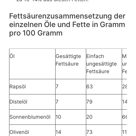
Fettsäurenzusammensetzung der
einzelnen Öle und Fette in Gramm
pro 100 Gramm
Öl
Gesättigte
Einfach
Mehr
Fettsäure
ungesättigte
unges
Fettsäure
Fetts
Rapsöl
7
63
28
Distelöl
7
79
14
Sonnenblumenöl
10
20
66
Olivenöl
14
73
11