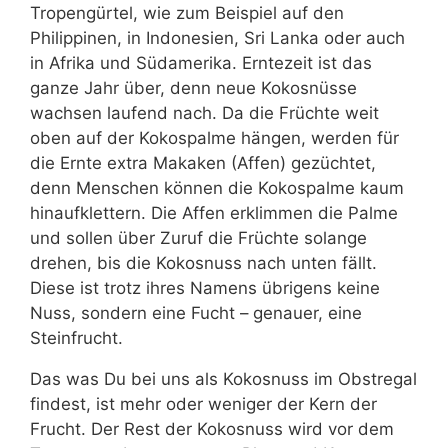
Tropengürtel, wie zum Beispiel auf den
Nährwerte und Inhaltsstoffe von Kokoswasser
Philippinen, in Indonesien, Sri Lanka oder auch
in Afrika und Südamerika. Erntezeit ist das
Zubereitungstipps: Kokosmehl richtig verwenden
ganze Jahr über, denn neue Kokosnüsse
Vegane Kokosprodukte: So schmeckt Kokosblütensirup
wachsen laufend nach. Da die Früchte weit
und Kokosblütenzucker
oben auf der Kokospalme hängen, werden für
Vegane Rezept-Ideen mit Kokosmus & Kokoschips
die Ernte extra Makaken (Affen) gezüchtet,
denn Menschen können die Kokospalme kaum
hinaufklettern. Die Affen erklimmen die Palme
und sollen über Zuruf die Früchte solange
drehen, bis die Kokosnuss nach unten fällt.
Diese ist trotz ihres Namens übrigens keine
Nuss, sondern eine Fucht – genauer, eine
Steinfrucht.
Das was Du bei uns als Kokosnuss im Obstregal
findest, ist mehr oder weniger der Kern der
Frucht. Der Rest der Kokosnuss wird vor dem