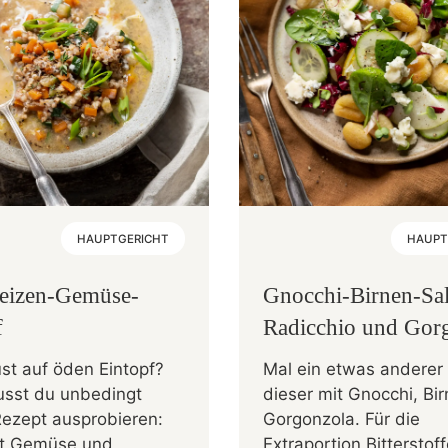
HAUPTGERICHT
HAUPT
eizen-Gemüse-
Gnocchi-Birnen-Sal
f
Radicchio und Gor
st auf öden Eintopf?
Mal ein etwas anderer 
sst du unbedingt
dieser mit Gnocchi, Bi
Rezept ausprobieren:
Gorgonzola. Für die
fft Gemüse und
Extraportion Bitterstof