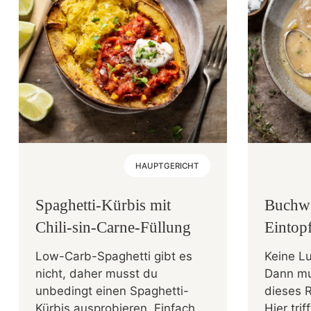
HAUPTGERICHT
Spaghetti-Kürbis mit
Buchw
Chili-sin-Carne-Füllung
Eintop
Low-Carb-Spaghetti gibt es
Keine Lu
nicht, daher musst du
Dann mu
unbedingt einen Spaghetti-
dieses 
Kürbis ausprobieren. Einfach
Hier tri