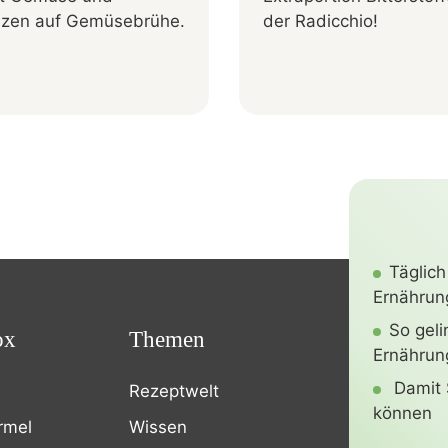
zen auf Gemüsebrühe.
der Radicchio!
Täglich
Ernährung
So gel
ox
Themen
Ernährun
Damit 
Rezeptwelt
können
rmel
Wissen