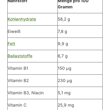
Nährstoff
Menge pro 100
Gramm
Kohlenhydrate
58,2 g
Eiweiß
7,8 g
Fett
9,9 g
Ballaststoffe
6,7 g
Vitamin B1
150 µg
Vitamin B2
230 µg
Vitamin B3, Niacin
5,1 mg
Vitamin C
25,9 mg