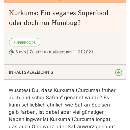
Kurkuma: Ein veganes Superfood
oder doch nur Humbug?
SUPERFOODS
6 min | Zuletzt aktualisiert am 11.01.2021
INHALTSVERZEICHNIS
Inhaltsstoffe von Kurkuma: Wichtige Nährstoffe für
Wusstest Du, dass Kurkuma (Curcuma) früher
Veganer und Vegetarier
auch „indischer Safran“ genannt wurde? Es
Die Wirkung von Kurkuma auf Deine Gesundheit
kann schließlich ähnlich wie Safran Speisen
Was ist dran an der Super-Wirkung des Superfoods
gelb färben, ist dabei aber viel günstiger.
Kurkuma?
Neben Ingwer ist Kurkuma (Curcuma longa),
das auch Gelbwurz oder Safranwurz genannt
Aus diesen 3 guten Gründen solltest Du täglich zu