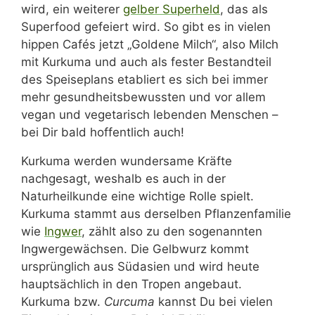
wird, ein weiterer
gelber Superheld
, das als
Kurkuma greifen
Superfood gefeiert wird. So gibt es in vielen
Zubereitungstipps: So nimmt Dein Körper Kurkuma am
hippen Cafés jetzt „Goldene Milch“, also Milch
besten auf
mit Kurkuma und auch als fester Bestandteil
Kurkuma: Wirkung, Verwendung und Besonderheiten
des Speiseplans etabliert es sich bei immer
mehr gesundheitsbewussten und vor allem
Fazit
vegan und vegetarisch lebenden Menschen –
bei Dir bald hoffentlich auch!
Kurkuma werden wundersame Kräfte
nachgesagt, weshalb es auch in der
Naturheilkunde eine wichtige Rolle spielt.
Kurkuma stammt aus derselben Pflanzenfamilie
wie
Ingwer
, zählt also zu den sogenannten
Ingwergewächsen. Die Gelbwurz kommt
ursprünglich aus Südasien und wird heute
hauptsächlich in den Tropen angebaut.
Kurkuma bzw.
Curcuma
kannst Du bei vielen