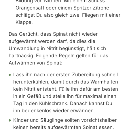
Bildung von Nitriten. Mit einem Schuss
Orangensaft oder einem Spritzer Zitrone
schlägst Du also gleich zwei Fliegen mit einer
Klappe.
Das Gerücht, dass Spinat nicht wieder
aufgewärmt werden darf, da dies die
Umwandlung in Nitrit begünstigt, hält sich
hartnäckig. Folgende Regeln gelten für das
Aufwärmen von Spinat:
Lass ihn nach der ersten Zubereitung schnell
herunterkühlen, damit durch das Warmhalten
kein Nitrit entsteht. Fülle ihn dafür am besten
in ein Gefäß und stelle ihn für maximal einen
Tag in den Kühlschrank. Danach kannst Du
ihn bedenkenlos wieder erwärmen.
Kinder und Säuglinge sollten vorsichtshalber
keinen bereits aufgewärmten Spinat essen.