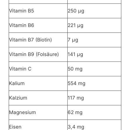
Vitamin B5
250 μg
Vitamin B6
221 μg
Vitamin B7 (Biotin)
7 μg
Vitamin B9 (Folsäure)
141 μg
Vitamin C
50 mg
Kalium
554 mg
Kalzium
117 mg
Magnesium
62 mg
Eisen
3,4 mg