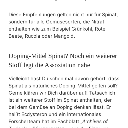
Diese Empfehlungen gelten nicht nur für Spinat,
sondern für alle Gemüsesorten, die Nitrat
enthalten wie zum Beispiel Grünkohl, Rote
Beete, Rucola oder Mangold.
Doping-Mittel Spinat? Noch ein weiterer
Stoff legt die Assoziation nahe
Vielleicht hast Du schon mal davon gehört, dass
Spinat als natürliches Doping-Mittel gelten soll?
Gerne klären wir Dich darüber auf! Tatsächlich
ist ein weiterer Stoff im Spinat enthalten, der
bei dem Gemüse an Doping denken lässt. Er
heißt Ecdysteron und ein internationales
Forscherteam hat im Fachblatt „
Archives of