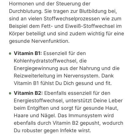
Hormonen und der Steuerung der
Durchblutung. Sie tragen zur Blutbildung bei,
sind an vielen Stoffwechselprozessen wie zum
Beispiel dem Fett- und Eiweiß-Stoffwechsel im
Körper beteiligt und sind zudem wichtig für eine
gesunde Nervenfunktion.
Vitamin B1:
Essenziell für den
Kohlenhydratstoffwechsel, die
Energiegewinnung aus der Nahrung und die
Reizweiterleitung im Nervensystem. Dank
Vitamin B1 fühlst Du Dich gesund und fit.
Vitamin B2:
Ebenfalls essenziell für den
Energiestoffwechsel, unterstützt Deine Leber
beim Entgiften und sorgt für gesunde Haut,
Haare und Nägel. Das Immunsystem wird
ebenfalls durch Vitamin B2 gepusht, wodurch
Du robuster gegen Infekte wirst.