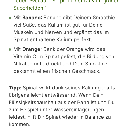
lieben Avocado: So profitierst Du vom grünen
Superhelden.“
Mit
Banane
: Banane gibt Deinem Smoothie
viel Süße, das Kalium ist gut für Deine
Muskeln und Nerven und ergänzt das im
Spinat enthaltene Kalium perfekt.
Mit
Orange
: Dank der Orange wird das
Vitamin C im Spinat gelöst, die Bildung von
Nitraten unterdrückt und Dein Smoothie
bekommt einen frischen Geschmack.
Tipp:
Spinat wirkt dank seines Kaliumgehalts
übrigens leicht entwässernd. Wenn Dein
Flüssigkeitshaushalt aus der Bahn ist und Du
zum Beispiel unter Wassereinlagerungen
leidest, hilft Dir Spinat wieder in Balance zu
kommen.