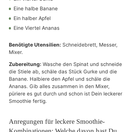
Eine halbe Banane
Ein halber Apfel
Eine Viertel Ananas
Benötigte Utensilien:
Schneidebrett, Messer,
Mixer.
Zubereitung:
Wasche den Spinat und schneide
die Stiele ab, schäle das Stück Gurke und die
Banane. Halbiere den Apfel und schäle die
Ananas. Gib alles zusammen in den Mixer,
püriere es gut durch und schon ist Dein leckerer
Smoothie fertig.
Anregungen für leckere Smoothie-
Kombinationen: Welche davon hast Du