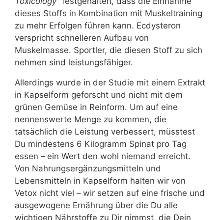
Toxicology
“ festgehalten, dass die Einnahme
dieses Stoffs in Kombination mit Muskeltraining
zu mehr Erfolgen führen kann. Ecdysteron
verspricht schnelleren Aufbau von
Muskelmasse. Sportler, die diesen Stoff zu sich
nehmen sind leistungsfähiger.
Allerdings wurde in der Studie mit einem Extrakt
in Kapselform geforscht und nicht mit dem
grünen Gemüse in Reinform. Um auf eine
nennenswerte Menge zu kommen, die
tatsächlich die Leistung verbessert, müsstest
Du mindestens 6 Kilogramm Spinat pro Tag
essen – ein Wert den wohl niemand erreicht.
Von Nahrungsergänzungsmitteln und
Lebensmitteln in Kapselform halten wir von
Vetox nicht viel – wir setzen auf eine frische und
ausgewogene Ernährung über die Du alle
wichtigen Nährstoffe zu Dir nimmst, die Dein