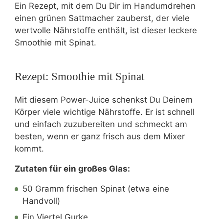
Ein Rezept, mit dem Du Dir im Handumdrehen
einen grünen Sattmacher zauberst, der viele
wertvolle Nährstoffe enthält, ist dieser leckere
Smoothie mit Spinat.
Rezept: Smoothie mit Spinat
Mit diesem Power-Juice schenkst Du Deinem
Körper viele wichtige Nährstoffe. Er ist schnell
und einfach zuzubereiten und schmeckt am
besten, wenn er ganz frisch aus dem Mixer
kommt.
Zutaten für ein großes Glas:
50 Gramm frischen Spinat (etwa eine
Handvoll)
Ein Viertel Gurke