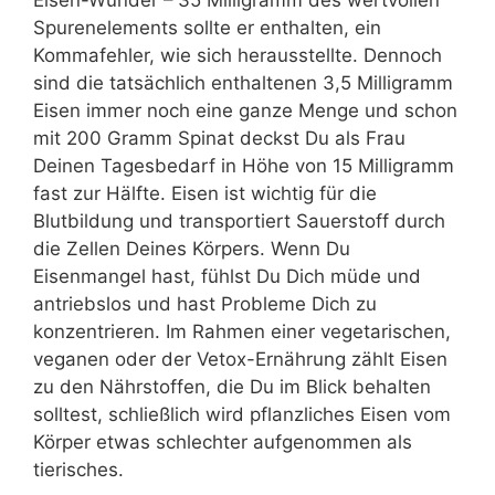
Spurenelements sollte er enthalten, ein
Kommafehler, wie sich herausstellte. Dennoch
sind die tatsächlich enthaltenen 3,5 Milligramm
Eisen immer noch eine ganze Menge und schon
mit 200 Gramm Spinat deckst Du als Frau
Deinen Tagesbedarf in Höhe von 15 Milligramm
fast zur Hälfte. Eisen ist wichtig für die
Blutbildung und transportiert Sauerstoff durch
die Zellen Deines Körpers. Wenn Du
Eisenmangel hast, fühlst Du Dich müde und
antriebslos und hast Probleme Dich zu
konzentrieren. Im Rahmen einer vegetarischen,
veganen oder der Vetox-Ernährung zählt Eisen
zu den Nährstoffen, die Du im Blick behalten
solltest, schließlich wird pflanzliches Eisen vom
Körper etwas schlechter aufgenommen als
tierisches.