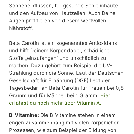
Sonneneinflüssen, für gesunde Schleimhäute
und den Aufbau von Hautzellen. Auch Deine
Augen profitieren von diesem wertvollen
Nährstoff.
Beta Carotin ist ein sogenanntes Antioxidans
und hilft Deinem Körper dabei, schädliche
Stoffe „einzufangen“ und unschädlich zu
machen. Dazu gehört zum Beispiel die UV-
Strahlung durch die Sonne. Laut der Deutschen
Gesellschaft für Ernährung (DGE) liegt der
Tagesbedarf an Beta Carotin für Frauen bei 0,8
Gramm und für Männer bei 1 Gramm.
Hier
erfährst du noch mehr über Vitamin A.
B-Vitamine:
Die B-Vitamine stehen in einem
engen Zusammenhang mit vielen körperlichen
Prozessen, wie zum Beispiel der Bildung von