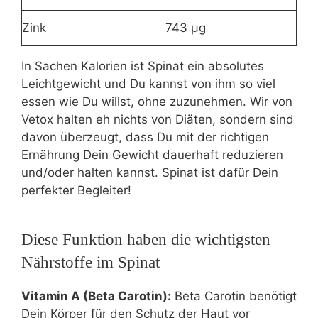
Zink
743 μg
In Sachen Kalorien ist Spinat ein absolutes
Leichtgewicht und Du kannst von ihm so viel
essen wie Du willst, ohne zuzunehmen. Wir von
Vetox halten eh nichts von Diäten, sondern sind
davon überzeugt, dass Du mit der richtigen
Ernährung Dein Gewicht dauerhaft reduzieren
und/oder halten kannst. Spinat ist dafür Dein
perfekter Begleiter!
Diese Funktion haben die wichtigsten
Nährstoffe im Spinat
Vitamin A (Beta Carotin):
Beta Carotin benötigt
Dein Körper für den Schutz der Haut vor